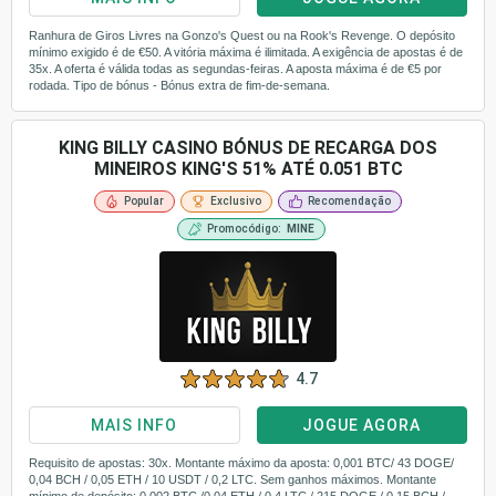
Ranhura de Giros Livres na Gonzo's Quest ou na Rook's Revenge. O depósito
mínimo exigido é de €50. A vitória máxima é ilimitada. A exigência de apostas é de
35x. A oferta é válida todas as segundas-feiras. A aposta máxima é de €5 por
rodada. Tipo de bónus - Bónus extra de fim-de-semana.
KING BILLY CASINO BÓNUS DE RECARGA DOS
MINEIROS KING'S 51% ATÉ 0.051 BTC
Popular
Exclusivo
Recomendação
Promocódigo:
MINE
4.7
MAIS INFO
JOGUE AGORA
Requisito de apostas: 30x. Montante máximo da aposta: 0,001 BTC/ 43 DOGE/
0,04 BCH / 0,05 ETH / 10 USDT / 0,2 LTC. Sem ganhos máximos. Montante