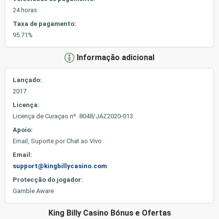
24 horas
Taxa de pagamento:
95.71%
Informação adicional
Lançado:
2017
Licença:
Licença de Curaçao nº. 8048/JAZ2020-013
Apoio:
Email, Suporte por Chat ao Vivo
Email:
support@kingbillycasino.com
Protecção do jogador:
Gamble Aware
King Billy Casino Bónus e Ofertas