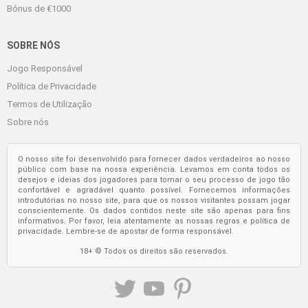
Bónus de €1000
SOBRE NÓS
Jogo Responsável
Política de Privacidade
Termos de Utilização
Sobre nós
O nosso site foi desenvolvido para fornecer dados verdadeiros ao nosso
público com base na nossa experiência. Levamos em conta todos os
desejos e ideias dos jogadores para tornar o seu processo de jogo tão
confortável e agradável quanto possível. Fornecemos informações
introdutórias no nosso site, para que os nossos visitantes possam jogar
conscientemente. Os dados contidos neste site são apenas para fins
informativos. Por favor, leia atentamente as nossas regras e política de
privacidade. Lembre-se de apostar de forma responsável.
18+ © Todos os direitos são reservados.