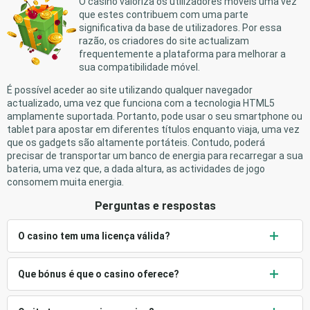
O casino valoriza os utilizadores móveis uma vez
que estes contribuem com uma parte
significativa da base de utilizadores. Por essa
razão, os criadores do site actualizam
frequentemente a plataforma para melhorar a
sua compatibilidade móvel.
É possível aceder ao site utilizando qualquer navegador
actualizado, uma vez que funciona com a tecnologia HTML5
amplamente suportada. Portanto, pode usar o seu smartphone ou
tablet para apostar em diferentes títulos enquanto viaja, uma vez
que os gadgets são altamente portáteis. Contudo, poderá
precisar de transportar um banco de energia para recarregar a sua
bateria, uma vez que, a dada altura, as actividades de jogo
consomem muita energia.
Perguntas e respostas
O casino tem uma licença válida?
Que bónus é que o casino oferece?