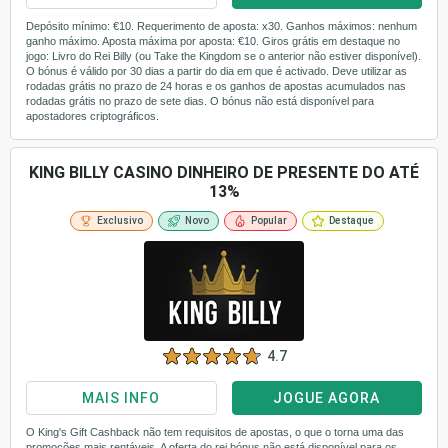
Depósito mínimo: €10. Requerimento de aposta: x30. Ganhos máximos: nenhum
ganho máximo. Aposta máxima por aposta: €10. Giros grátis em destaque no
jogo: Livro do Rei Billy (ou Take the Kingdom se o anterior não estiver disponível).
O bónus é válido por 30 dias a partir do dia em que é activado. Deve utilizar as
rodadas grátis no prazo de 24 horas e os ganhos de apostas acumulados nas
rodadas grátis no prazo de sete dias. O bónus não está disponível para
apostadores criptográficos.
KING BILLY CASINO DINHEIRO DE PRESENTE DO ATÉ
13%
Exclusivo
Novo
Popular
Destaque
4.7
MAIS INFO
JOGUE AGORA
O King's Gift Cashback não tem requisitos de apostas, o que o torna uma das
promoções mais rentáveis. A oferta do rei bónus não está disponível para os