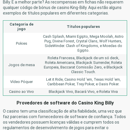
Billy. E a melhor parte? As recompensas em fichas não requerem
qualquer código de bónus de casino King-Billy. Aqui estão alguns
exemplos de títulos populares em diferentes categorias.
Categoria de
Títulos populares
jogo
Cash Splash, Miami Egipto, Mega Moolah, Astro
Pug, Divine Forest, Crystal Clans, Wolf Hunters,
Pokies
SideWinder. Clash of Kingdoms, e Moedas do
Egipto.
Roleta Francesa, Blackjack de um só deck,
Roleta Americana, Blackjack Surrender, Roleta
Jogos de mesa
Europeia, Baccarat Comissão Zero, e Blackjack
Classic Touch.
Let it Ride, Casino Hold 'em, Texas Hold 'em,
Vídeo Póquer
Caribbean Poker, Trey Poker, e Oasis Poker.
Casino ao Vivo
Blackjack Vivo, Bacará Vivo, e Roleta Viva
Provedores de software do Casino King Billy
O casino tem uma classificação de alta fiabilidade, uma vez que
faz parcerias com fornecedores de software de confiança. Todos
os vendedores possuem licenças válidas e cumprem todos os
regulamentos de desenvolvimento de jogos para evitar o