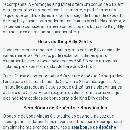
recompensa. A Promoção King Miner's tem um bónus de 51% em
carregamentos criptográficos. Felizmente, a plataforma não
requer que os utilizadores insiram o código de bónus de depósito
do King Billy casino para poderem usufruir da oferta. No entanto, é
necessário considerar primeiro os termos dos bónus do King Billy
casino antes de reclamar qualquer oferta.
Giros do King Billy Grátis
Pode resgatar as rondas de bónus grátis do King Billy casino de
várias maneiras. Primeiro, pode reclamar rodadas grátis
diariamente, depositando pelo menos €50. Só pode utilizar as
rodadas para apostar na slot do Livro dos Gatos.
Outra forma de obter rodadas é fazer um depósito às segundas-
feiras para obter um bónus de 25% mais 25 rodadas grátis. A
limitação das rodadas é que só pode utilizá-las na slot Vingança
do Livro dos Gatos. É fácil resgatar os dois promos uma vez que
eles não têm códigos de bónus grátis do King Billy casino.
Sem Bónus de Depósito e Boas Vindas
O pacote de boas-vindas é o orgulho do casino uma vez que
recompensa lindamente os novos membros com recompensas
em dinheiro mais rondas gratuitas e
sem bónus de depósito