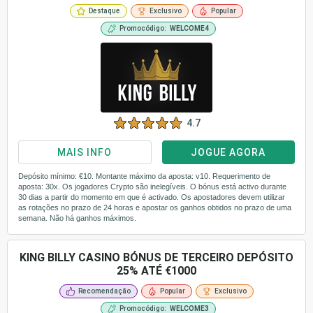
Destaque
Exclusivo
Popular
Promocódigo:
WELCOME4
4.7
MAIS INFO
JOGUE AGORA
Depósito mínimo: €10. Montante máximo da aposta: v10. Requerimento de
aposta: 30x. Os jogadores Crypto são inelegíveis. O bónus está activo durante
30 dias a partir do momento em que é activado. Os apostadores devem utilizar
as rotações no prazo de 24 horas e apostar os ganhos obtidos no prazo de uma
semana. Não há ganhos máximos.
KING BILLY CASINO BÓNUS DE TERCEIRO DEPÓSITO
25% ATÉ €1000
Recomendação
Popular
Exclusivo
Promocódigo:
WELCOME3