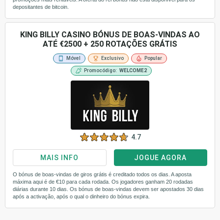
depositantes de bitcoin.
KING BILLY CASINO BÓNUS DE BOAS-VINDAS AO
ATÉ €2500 + 250 ROTAÇÕES GRÁTIS
Móvel
Exclusivo
Popular
Promocódigo:
WELCOME2
4.7
MAIS INFO
JOGUE AGORA
O bónus de boas-vindas de giros grátis é creditado todos os dias. A aposta
máxima aqui é de €10 para cada rodada. Os jogadores ganham 20 rodadas
diárias durante 10 dias. Os bónus de boas-vindas devem ser apostados 30 dias
após a activação, após o qual o dinheiro do bónus expira.