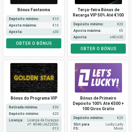
Bónus Fantasma
Terça-feira Bónus de
Recarga VIP 50% Até €100
Depósito mínimo:
€10
Depósito mínimo:
€20
Aposta máxima:
€10
Aposta máxima:
€5
Aposta:
x30
Aposta:
x40/x35
OBTER O BÓNUS
OBTER O BÓNUS
Bónus do Programa VIP
Bónus de Primeiro
Depósito 100% Até €500 +
Retirada mínima:
€30
100 Giros Grátis
Depósito mínimo:
€20
Depósito mínimo:
€20
Licença:
Licença de Curaçao
nº. 8048/JAZ2020-
Slot para
Lucky Lady
013
FS:
Moon