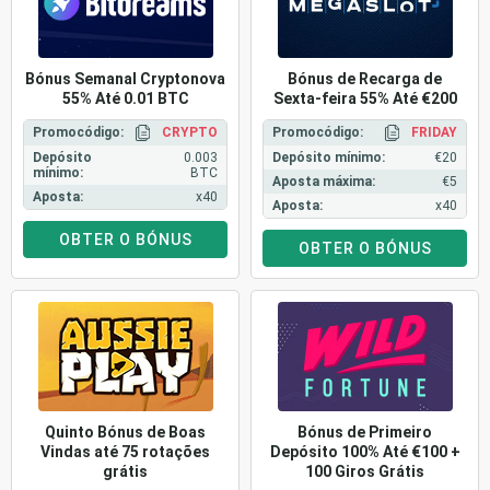
Bónus Semanal Cryptonova
Bónus de Recarga de
55% Até 0.01 BTC
Sexta-feira 55% Até €200
Promocódigo:
CRYPTO
Promocódigo:
FRIDAY
Depósito
0.003
Depósito mínimo:
€20
mínimo:
BTC
Aposta máxima:
€5
Aposta:
x40
Aposta:
x40
OBTER O BÓNUS
OBTER O BÓNUS
Quinto Bónus de Boas
Bónus de Primeiro
Vindas até 75 rotações
Depósito 100% Até €100 +
grátis
100 Giros Grátis