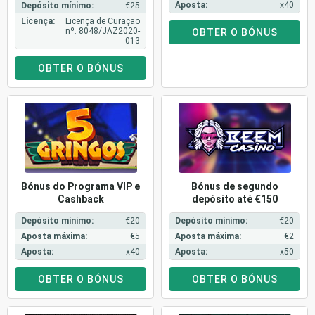
Aposta:
x40
Depósito mínimo:
€25
Licença:
Licença de Curaçao
nº. 8048/JAZ2020-
OBTER O BÓNUS
013
OBTER O BÓNUS
Bónus do Programa VIP e
Bónus de segundo
Cashback
depósito até €150
Depósito mínimo:
€20
Depósito mínimo:
€20
Aposta máxima:
€5
Aposta máxima:
€2
Aposta:
x40
Aposta:
x50
OBTER O BÓNUS
OBTER O BÓNUS