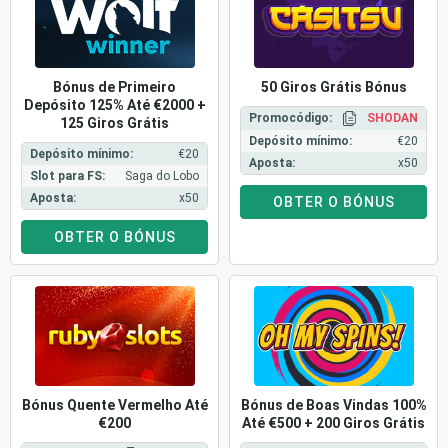
Bónus de Primeiro
50 Giros Grátis Bónus
Depósito 125% Até €2000 +
Promocódigo:
SHODAN
125 Giros Grátis
Depósito mínimo:
€20
Depósito mínimo:
€20
Aposta:
x50
Slot para FS:
Saga do Lobo
Aposta:
x50
OBTER O BÓNUS
OBTER O BÓNUS
Bónus Quente Vermelho Até
Bónus de Boas Vindas 100%
€200
Até €500 + 200 Giros Grátis