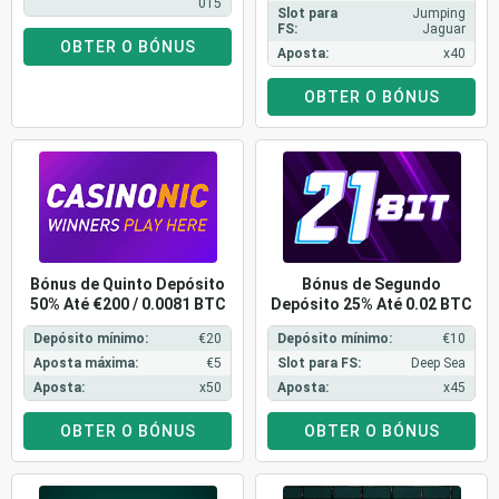
015
Slot para
Jumping
FS:
Jaguar
OBTER O BÓNUS
Aposta:
x40
OBTER O BÓNUS
Bónus de Quinto Depósito
Bónus de Segundo
50% Até €200 / 0.0081 BTC
Depósito 25% Até 0.02 BTC
Depósito mínimo:
€20
Depósito mínimo:
€10
Aposta máxima:
€5
Slot para FS:
Deep Sea
Aposta:
x50
Aposta:
x45
OBTER O BÓNUS
OBTER O BÓNUS