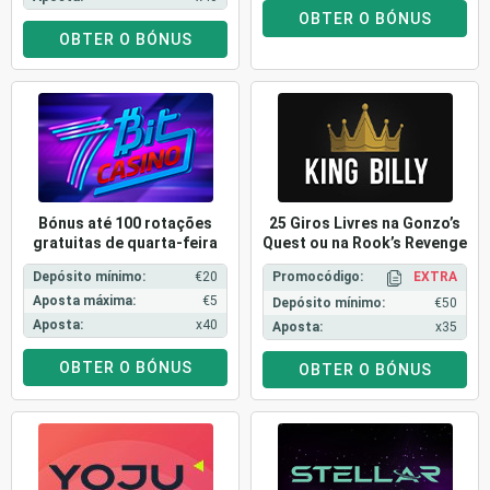
OBTER O BÓNUS
OBTER O BÓNUS
Bónus até 100 rotações
25 Giros Livres na Gonzo’s
gratuitas de quarta-feira
Quest ou na Rook’s Revenge
Depósito mínimo:
€20
Promocódigo:
EXTRA
Aposta máxima:
€5
Depósito mínimo:
€50
Aposta:
x40
Aposta:
x35
OBTER O BÓNUS
OBTER O BÓNUS