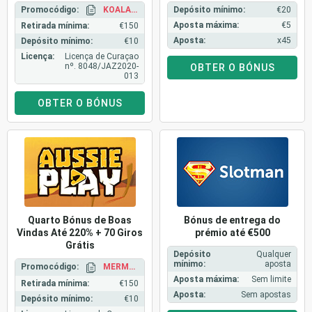
Promocódigo:
KOALAEYES
Depósito mínimo:
€20
Aposta máxima:
€5
Retirada mínima:
€150
Aposta:
x45
Depósito mínimo:
€10
Licença:
Licença de Curaçao
nº. 8048/JAZ2020-
OBTER O BÓNUS
013
OBTER O BÓNUS
Quarto Bónus de Boas
Bónus de entrega do
Vindas Até 220% + 70 Giros
prémio até €500
Grátis
Depósito
Qualquer
mínimo:
aposta
Promocódigo:
MERMAIDLUCK
Aposta máxima:
Sem limite
Retirada mínima:
€150
Aposta:
Sem apostas
Depósito mínimo:
€10