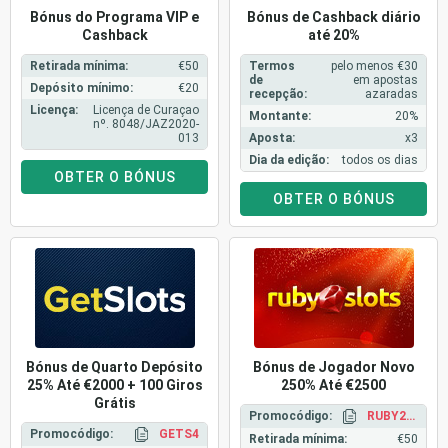
Bónus do Programa VIP e
Bónus de Cashback diário
Cashback
até 20%
Retirada mínima:
€50
Termos
pelo menos €30
de
em apostas
Depósito mínimo:
€20
recepção:
azaradas
Licença:
Licença de Curaçao
Montante:
20%
nº. 8048/JAZ2020-
013
Aposta:
x3
Dia da edição:
todos os dias
OBTER O BÓNUS
OBTER O BÓNUS
Bónus de Quarto Depósito
Bónus de Jogador Novo
25% Até €2000 + 100 Giros
250% Até €2500
Grátis
Promocódigo:
RUBY250
Promocódigo:
GETS4
Retirada mínima:
€50