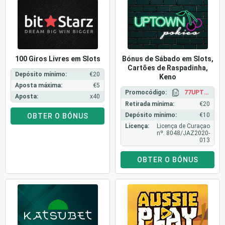
100 Giros Livres em Slots
Bónus de Sábado em Slots,
Cartões de Raspadinha,
Depósito mínimo:
€20
Keno
Aposta máxima:
€5
Promocódigo:
77UPTOWN
Aposta:
x40
Retirada mínima:
€20
Depósito mínimo:
€10
OBTER O BÓNUS
Licença:
Licença de Curaçao
nº. 8048/JAZ2020-
013
OBTER O BÓNUS