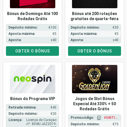
Bónus de Domingo Até 100
Bónus até 200 rotações
Rodadas Grátis
gratuitas de quarta-feira
Depósito mínimo:
€100
Depósito mínimo:
€30
Aposta máxima:
€5
Aposta máxima:
€5
Aposta:
x40
Aposta:
x40
OBTER O BÓNUS
OBTER O BÓNUS
Bónus do Programa VIP
Jogos de Slot Bónus
Especial Até 330% + 50
Retirada mínima:
€45
Rodadas Grátis
Depósito mínimo:
€30
Promocódigo:
HUNTING145
Licença:
Licença de Curaçao
nº. 8048/JAZ2019-
Depósito mínimo:
€75