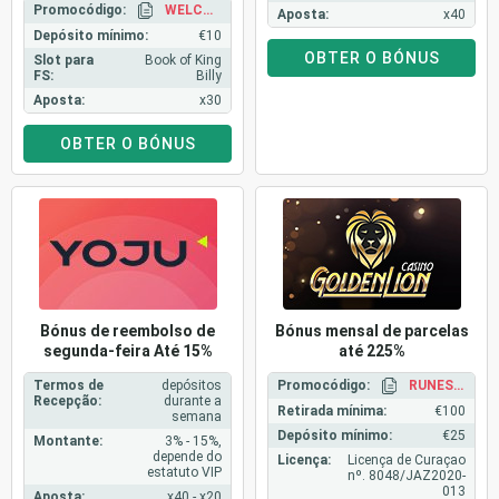
Promocódigo:
WELCOME2
Aposta:
x40
Depósito mínimo:
€10
OBTER O BÓNUS
Slot para
Book of King
FS:
Billy
Aposta:
x30
OBTER O BÓNUS
Bónus de reembolso de
Bónus mensal de parcelas
segunda-feira Até 15%
até 225%
Termos de
depósitos
Promocódigo:
RUNES225
Recepção:
durante a
Retirada mínima:
€100
semana
Depósito mínimo:
€25
Montante:
3% - 15%,
depende do
Licença:
Licença de Curaçao
estatuto VIP
nº. 8048/JAZ2020-
013
Aposta:
x40 - x20