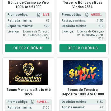
Bónus de Casino ao Vivo
Terceiro Bónus de Boas
100% Até €1000
Vindas 235%
Promocódigo:
LIVE
Promocódigo:
AUSSIELUCK
Retirada mínima:
€5
Retirada mínima:
€150
Depósito mínimo:
€20
Depósito mínimo:
€10
Licença:
Licença de Curaçao
Licença:
Licença de Curaçao
nº. 8048/JAZ2020-
nº. 8048/JAZ2020-
13
013
OBTER O BÓNUS
OBTER O BÓNUS
Bónus Mensal de Slots Até
Bónus de Terceiro
185%
Depósito 100% Até €1000
Promocódigo:
RUNES185
Depósito mínimo:
€150
Aposta máxima:
€2
Retirada mínima:
€100