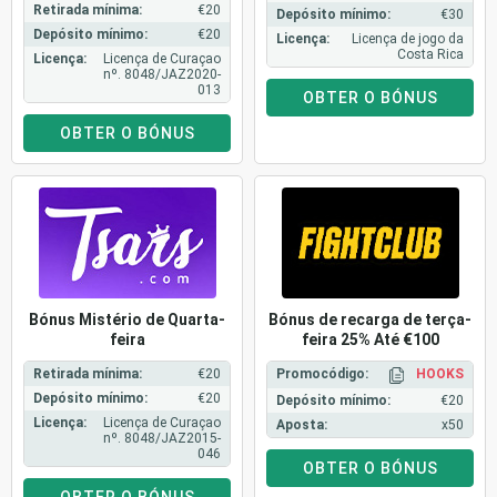
Retirada mínima:
€20
Depósito mínimo:
€30
Depósito mínimo:
€20
Licença:
Licença de jogo da
Costa Rica
Licença:
Licença de Curaçao
nº. 8048/JAZ2020-
013
OBTER O BÓNUS
OBTER O BÓNUS
Bónus Mistério de Quarta-
Bónus de recarga de terça-
feira
feira 25% Até €100
Retirada mínima:
€20
Promocódigo:
HOOKS
Depósito mínimo:
€20
Depósito mínimo:
€20
Licença:
Licença de Curaçao
Aposta:
x50
nº. 8048/JAZ2015-
046
OBTER O BÓNUS