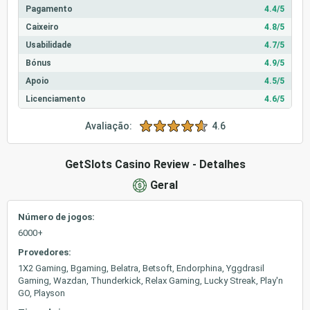
Pagamento
4.4/5
Caixeiro
4.8/5
Usabilidade
4.7/5
Bónus
4.9/5
Apoio
4.5/5
Licenciamento
4.6/5
Avaliação:
4.6
GetSlots Casino Review - Detalhes
Geral
Número de jogos:
6000+
Provedores:
1X2 Gaming, Bgaming, Belatra, Betsoft, Endorphina, Yggdrasil
Gaming, Wazdan, Thunderkick, Relax Gaming, Lucky Streak, Play'n
GO, Playson