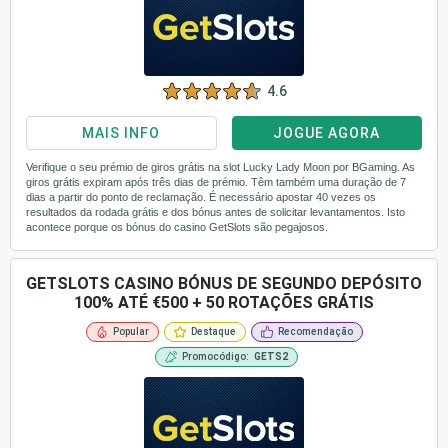
4.6
MAIS INFO
JOGUE AGORA
Verifique o seu prémio de giros grátis na slot Lucky Lady Moon por BGaming. As
giros grátis expiram após três dias de prémio. Têm também uma duração de 7
dias a partir do ponto de reclamação. É necessário apostar 40 vezes os
resultados da rodada grátis e dos bónus antes de solicitar levantamentos. Isto
acontece porque os bónus do casino GetSlots são pegajosos.
GETSLOTS CASINO BÓNUS DE SEGUNDO DEPÓSITO
100% ATÉ €500 + 50 ROTAÇÕES GRÁTIS
Popular
Destaque
Recomendação
Promocódigo:
GETS2