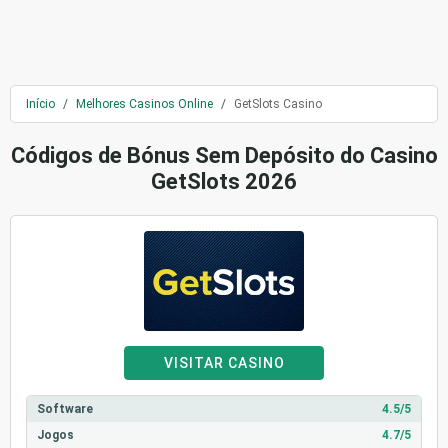
Início
/
Melhores Casinos Online
/
GetSlots Casino
Códigos de Bónus Sem Depósito do Casino
GetSlots 2026
VISITAR CASINO
Software
4.5/5
Jogos
4.7/5