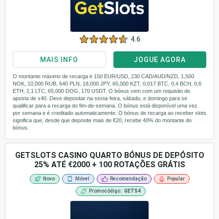
4.6
MAIS INFO
JOGUE AGORA
O montante máximo de recarga é 150 EUR/USD, 230 CAD/AUD/NZD, 1,500
NOK, 10,000 RUB, 640 PLN, 18,000 JPY, 65,000 KZT, 0,017 BTC, 0,4 BCH, 0,6
ETH, 2,1 LTC, 65,000 DOG, 170 USDT. O bónus vem com um requisito de
aposta de x40. Deve depositar na sexta-feira, sábado, e domingo para se
qualificar para a recarga do fim-de-semana. O bónus está disponível uma vez
por semana e é creditado automaticamente. O bónus de recarga ao receber slots
significa que, desde que deposite mais de €20, recebe 40% do montante do
bónus.
GETSLOTS CASINO QUARTO BÓNUS DE DEPÓSITO
25% ATÉ €2000 + 100 ROTAÇÕES GRÁTIS
Novo
Móvel
Recomendação
Popular
Promocódigo:
GETS4