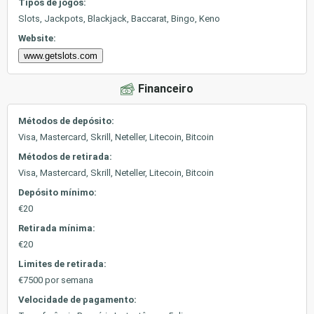
Tipos de jogos:
Slots, Jackpots, Blackjack, Baccarat, Bingo, Keno
Website:
www.getslots.com
Financeiro
Métodos de depósito:
Visa, Mastercard, Skrill, Neteller, Litecoin, Bitcoin
Métodos de retirada:
Visa, Mastercard, Skrill, Neteller, Litecoin, Bitcoin
Depósito mínimo:
€20
Retirada mínima:
€20
Limites de retirada:
€7500 por semana
Velocidade de pagamento: