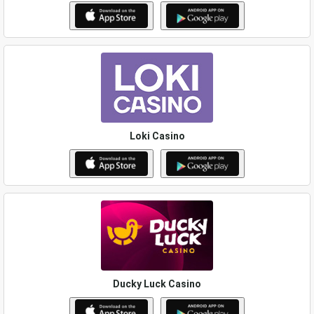
Loki Casino
Ducky Luck Casino