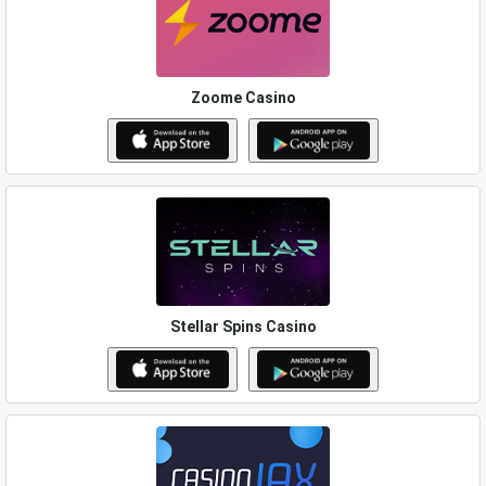
Zoome Casino
Stellar Spins Casino