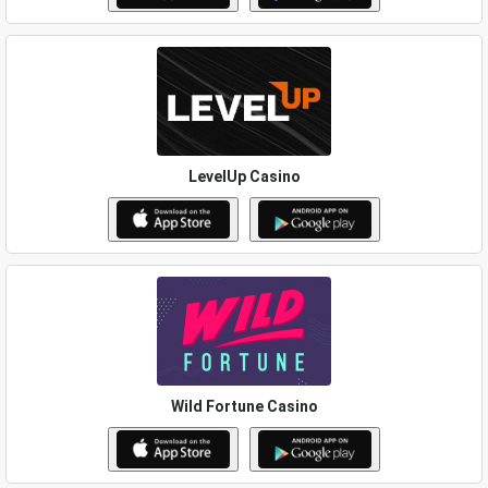
LevelUp Casino
Wild Fortune Casino