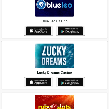
Blue Leo Casino
Lucky Dreams Casino