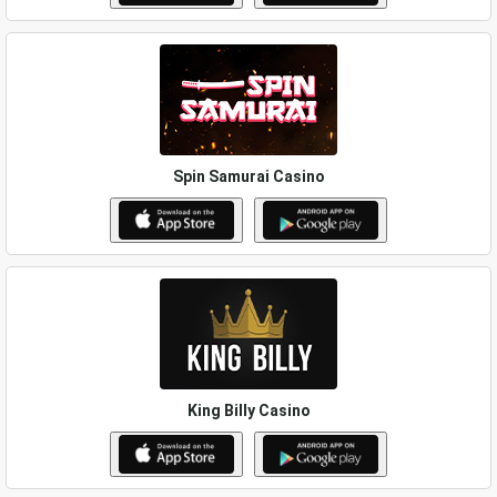
Spin Samurai Casino
King Billy Casino