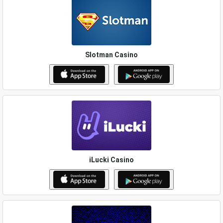
Slotman Casino
iLucki Casino