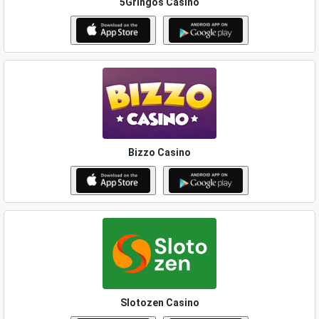
5Gringos Casino
Bizzo Casino
Slotozen Casino