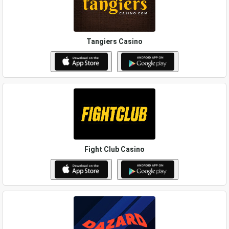
Tangiers Casino
Fight Club Casino