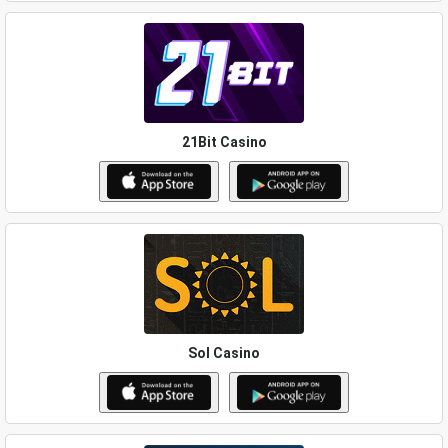
21Bit Casino
Sol Casino