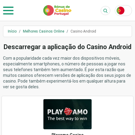
PT
Início
/
Melhores Casinos Online
/
Casino Android
Descarregar a aplicação do Casino Android
Com a popularidade cada vez maior dos dispositivos móveis,
especialmente smartphones, o número de pessoas a jogar nos
seus telefones também tem aumentado. É por esta razão que
muitos casinos oferecem versões de aplicação dos seus jogos de
casino. Pode também experimentá-los em qualquer altura para
ver se gosta deles.