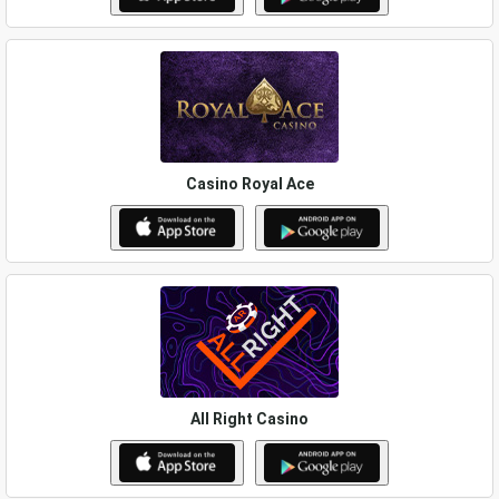
Casino Royal Ace
All Right Casino