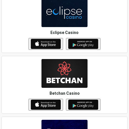
Eclipse Casino
Betchan Casino