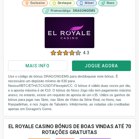
Exclusivo
Destaque
Móvel
Novo
Promocódigo:
DRAGONGEMS
4.3
MAIS INFO
JOGUE AGORA
Use o código de bónus DRAGONGEMS para desbloquear este bónus. É
necessário um depósito mínimo de €30 para
Neosurf/BTC/ETH/LTC/USDT/Flexepin/CC. O bónus é válido duas vezes por dia,
e a aposta máxima é de €10. O bónus do Novo Jogo não tem pagamento máximo
anexo; no entanto, existe um requisito de aposta de um x35. Utilize os ganhos de
bónus para jogar nas Slots, nas Slots de Vídeo da Série Real, no Keno, nas
Raspadinhas, e nos Jogos de Tabuleiro. Infelizmente, as rodadas são creditadas
apenas em Doragon's Gems.
EL ROYALE CASINO BÓNUS DE BOAS VINDAS ATÉ 70
ROTAÇÕES GRATUITAS