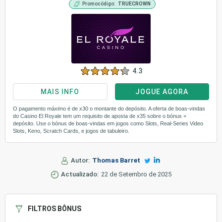
Promocódigo:
TRUECROWN
4.3
MAIS INFO
JOGUE AGORA
O pagamento máximo é de x30 o montante do depósito. A oferta de boas-vindas
do Casino El Royale tem um requisito de aposta de x35 sobre o bónus +
depósito. Use o bónus de boas-vindas em jogos como Slots, Real-Series Video
Slots, Keno, Scratch Cards, e jogos de tabuleiro.
Autor:
Thomas Barret
Actualizado:
22 de Setembro de 2025
FILTROS BÔNUS