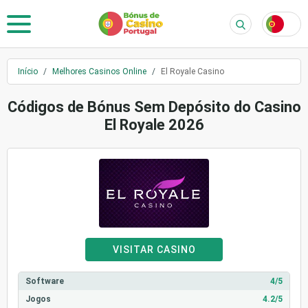
PT
Início
/
Melhores Casinos Online
/
El Royale Casino
Códigos de Bónus Sem Depósito do Casino
El Royale 2026
VISITAR CASINO
Software
4/5
Jogos
4.2/5