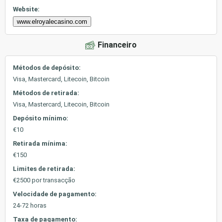
Website:
www.elroyalecasino.com
Financeiro
Métodos de depósito:
Visa, Mastercard, Litecoin, Bitcoin
Métodos de retirada:
Visa, Mastercard, Litecoin, Bitcoin
Depósito mínimo:
€10
Retirada mínima:
€150
Limites de retirada:
€2500 por transacção
Velocidade de pagamento:
24-72 horas
Taxa de pagamento: