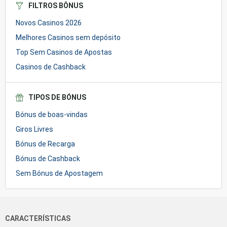
FILTROS BÔNUS
Novos Casinos 2026
Melhores Casinos sem depósito
Top Sem Casinos de Apostas
Casinos de Cashback
TIPOS DE BÓNUS
Bónus de boas-vindas
Giros Livres
Bónus de Recarga
Bónus de Cashback
Sem Bónus de Apostagem
CARACTERÍSTICAS