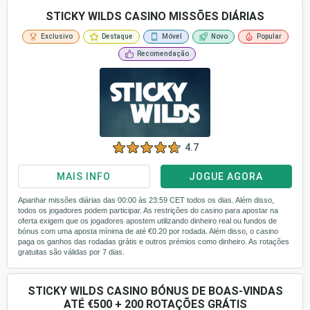
STICKY WILDS CASINO MISSÕES DIÁRIAS
Exclusivo
Destaque
Móvel
Novo
Popular
Recomendação
4.7
MAIS INFO
JOGUE AGORA
Apanhar missões diárias das 00:00 às 23:59 CET todos os dias. Além disso,
todos os jogadores podem participar. As restrições do casino para apostar na
oferta exigem que os jogadores apostem utilizando dinheiro real ou fundos de
bónus com uma aposta mínima de até €0.20 por rodada. Além disso, o casino
paga os ganhos das rodadas grátis e outros prémios como dinheiro. As rotações
gratuitas são válidas por 7 dias.
STICKY WILDS CASINO BÓNUS DE BOAS-VINDAS
ATÉ €500 + 200 ROTAÇÕES GRÁTIS