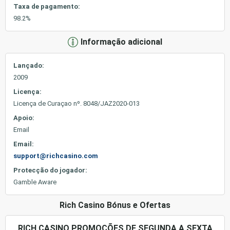
Taxa de pagamento:
98.2%
Informação adicional
Lançado:
2009
Licença:
Licença de Curaçao nº. 8048/JAZ2020-013
Apoio:
Email
Email:
support@richcasino.com
Protecção do jogador:
Gamble Aware
Rich Casino Bónus e Ofertas
RICH CASINO PROMOÇÕES DE SEGUNDA A SEXTA