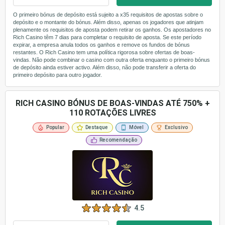
O primeiro bónus de depósito está sujeito a x35 requisitos de apostas sobre o
depósito e o montante do bónus. Além disso, apenas os jogadores que atinjam
plenamente os requisitos de aposta podem retirar os ganhos. Os apostadores no
Rich Casino têm 7 dias para completar o requisito de aposta. Se este período
expirar, a empresa anula todos os ganhos e remove os fundos de bónus
restantes. O Rich Casino tem uma política rigorosa sobre ofertas de boas-
vindas. Não pode combinar o casino com outra oferta enquanto o primeiro bónus
de depósito ainda estiver activo. Além disso, não pode transferir a oferta do
primeiro depósito para outro jogador.
RICH CASINO BÓNUS DE BOAS-VINDAS ATÉ 750% +
110 ROTAÇÕES LIVRES
Popular
Destaque
Móvel
Exclusivo
Recomendação
4.5