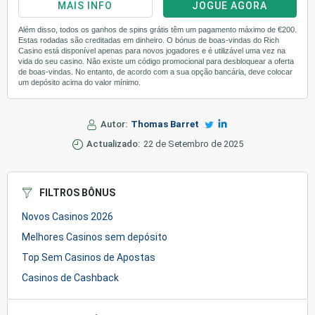
MAIS INFO
JOGUE AGORA
Além disso, todos os ganhos de spins grátis têm um pagamento máximo de €200.
Estas rodadas são creditadas em dinheiro. O bónus de boas-vindas do Rich
Casino está disponível apenas para novos jogadores e é utilizável uma vez na
vida do seu casino. Não existe um código promocional para desbloquear a oferta
de boas-vindas. No entanto, de acordo com a sua opção bancária, deve colocar
um depósito acima do valor mínimo.
Autor:
Thomas Barret
Actualizado:
22 de Setembro de 2025
FILTROS BÔNUS
Novos Casinos 2026
Melhores Casinos sem depósito
Top Sem Casinos de Apostas
Casinos de Cashback