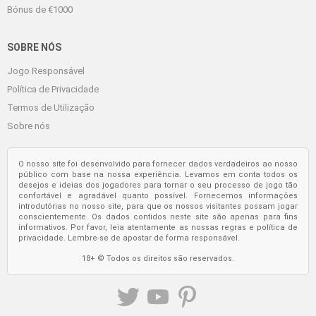
Bónus de €1000
SOBRE NÓS
Jogo Responsável
Política de Privacidade
Termos de Utilização
Sobre nós
O nosso site foi desenvolvido para fornecer dados verdadeiros ao nosso
público com base na nossa experiência. Levamos em conta todos os
desejos e ideias dos jogadores para tornar o seu processo de jogo tão
confortável e agradável quanto possível. Fornecemos informações
introdutórias no nosso site, para que os nossos visitantes possam jogar
conscientemente. Os dados contidos neste site são apenas para fins
informativos. Por favor, leia atentamente as nossas regras e política de
privacidade. Lembre-se de apostar de forma responsável.
18+ © Todos os direitos são reservados.