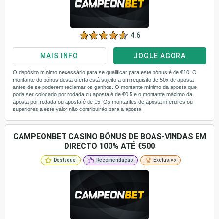
4.6
MAIS INFO
JOGUE AGORA
O depósito mínimo necessário para se qualificar para este bónus é de €10. O
montante do bónus desta oferta está sujeito a um requisito de 50x de aposta
antes de se poderem reclamar os ganhos. O montante mínimo da aposta que
pode ser colocado por rodada ou aposta é de €0.5 e o montante máximo da
aposta por rodada ou aposta é de €5. Os montantes de aposta inferiores ou
superiores a este valor não contribuirão para a aposta.
CAMPEONBET CASINO BÓNUS DE BOAS-VINDAS EM
DIRECTO 100% ATÉ €500
Destaque
Recomendação
Exclusivo