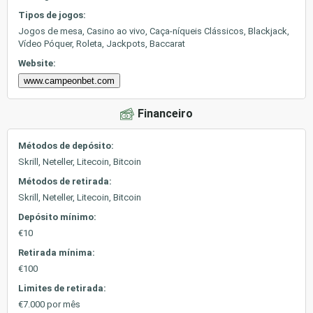
Tipos de jogos:
Jogos de mesa, Casino ao vivo, Caça-níqueis Clássicos, Blackjack,
Vídeo Póquer, Roleta, Jackpots, Baccarat
Website:
www.campeonbet.com
Financeiro
Métodos de depósito:
Skrill, Neteller, Litecoin, Bitcoin
Métodos de retirada:
Skrill, Neteller, Litecoin, Bitcoin
Depósito mínimo:
€10
Retirada mínima:
€100
Limites de retirada:
€7.000 por mês