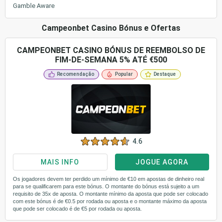
Gamble Aware
Campeonbet Casino Bónus e Ofertas
CAMPEONBET CASINO BÓNUS DE REEMBOLSO DE
FIM-DE-SEMANA 5% ATÉ €500
Recomendação
Popular
Destaque
4.6
MAIS INFO
JOGUE AGORA
Os jogadores devem ter perdido um mínimo de €10 em apostas de dinheiro real
para se qualificarem para este bónus. O montante do bónus está sujeito a um
requisito de 35x de aposta. O montante mínimo da aposta que pode ser colocado
com este bónus é de €0.5 por rodada ou aposta e o montante máximo da aposta
que pode ser colocado é de €5 por rodada ou aposta.