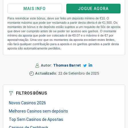
MAIS INFO
JOGUE AGORA
Para reivindicar este bónus, deve ser feito um depósito mínimo de €10. O
montante máximo que pode ser reclamado a partir desta oferta é de €1.500. Os
montantes de bónus e de depósito estão sujeitos a um requisito de 50x de aposta
que deve ser cumprido antes de se poder ter acesso aos ganhos. O montante
mínimo da aposta que pode ser colocado é de €0.07 e o máximo é de €7 por
aposta/rotação. Uma vez que os montantes da aposta excedam estes limites,
não fará qualquer contribuição para a aposta e os ganhos gerados a partir desta
aposta são automaticamente perdidos.
Autor:
Thomas Barret
Actualizado:
22 de Setembro de 2025
FILTROS BÔNUS
Novos Casinos 2026
Melhores Casinos sem depósito
Top Sem Casinos de Apostas
Casinos de Cashback