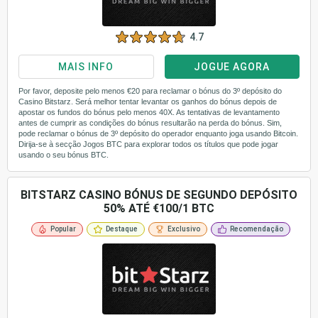
4.7
MAIS INFO
JOGUE AGORA
Por favor, deposite pelo menos €20 para reclamar o bónus do 3º depósito do
Casino Bitstarz. Será melhor tentar levantar os ganhos do bónus depois de
apostar os fundos do bónus pelo menos 40X. As tentativas de levantamento
antes de cumprir as condições do bónus resultarão na perda do bónus. Sim,
pode reclamar o bónus de 3º depósito do operador enquanto joga usando Bitcoin.
Dirija-se à secção Jogos BTC para explorar todos os títulos que pode jogar
usando o seu bónus BTC.
BITSTARZ CASINO BÓNUS DE SEGUNDO DEPÓSITO
50% ATÉ €100/1 BTC
Popular
Destaque
Exclusivo
Recomendação