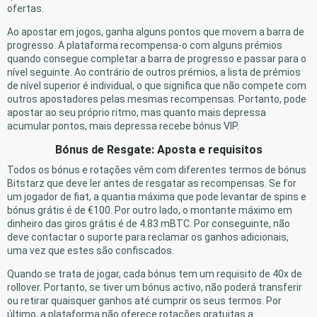
ofertas.
Ao apostar em jogos, ganha alguns pontos que movem a barra de
progresso. A plataforma recompensa-o com alguns prémios
quando consegue completar a barra de progresso e passar para o
nível seguinte. Ao contrário de outros prémios, a lista de prémios
de nível superior é individual, o que significa que não compete com
outros apostadores pelas mesmas recompensas. Portanto, pode
apostar ao seu próprio ritmo, mas quanto mais depressa
acumular pontos, mais depressa recebe bónus VIP.
Bónus de Resgate: Aposta e requisitos
Todos os bónus e rotações vêm com diferentes termos de bónus
Bitstarz que deve ler antes de resgatar as recompensas. Se for
um jogador de fiat, a quantia máxima que pode levantar de spins e
bónus grátis é de €100. Por outro lado, o montante máximo em
dinheiro das giros grátis é de 4.83 mBTC. Por conseguinte, não
deve contactar o suporte para reclamar os ganhos adicionais,
uma vez que estes são confiscados.
Quando se trata de jogar, cada bónus tem um requisito de 40x de
rollover. Portanto, se tiver um bónus activo, não poderá transferir
ou retirar quaisquer ganhos até cumprir os seus termos. Por
último, a plataforma não oferece rotações gratuitas a