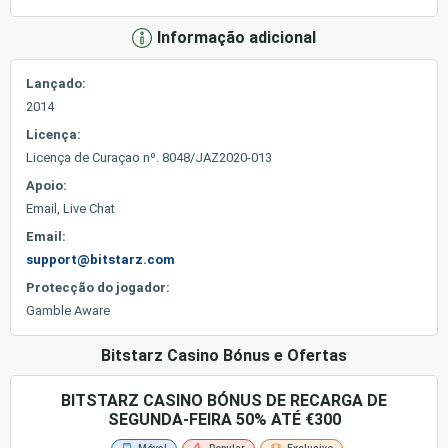
Informação adicional
Lançado:
2014
Licença:
Licença de Curaçao nº. 8048/JAZ2020-013
Apoio:
Email, Live Chat
Email:
support@bitstarz.com
Protecção do jogador:
Gamble Aware
Bitstarz Casino Bónus e Ofertas
BITSTARZ CASINO BÓNUS DE RECARGA DE
SEGUNDA-FEIRA 50% ATÉ €300