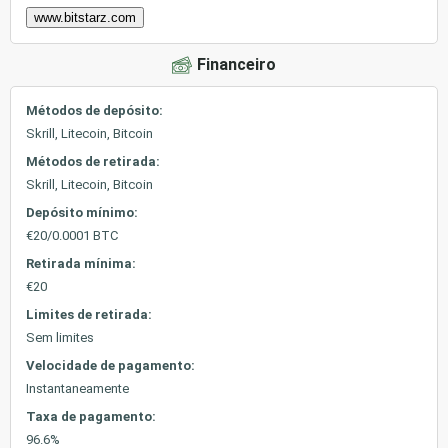
www.bitstarz.com
Financeiro
Métodos de depósito:
Skrill, Litecoin, Bitcoin
Métodos de retirada:
Skrill, Litecoin, Bitcoin
Depósito mínimo:
€20/0.0001 BTC
Retirada mínima:
€20
Limites de retirada:
Sem limites
Velocidade de pagamento:
Instantaneamente
Taxa de pagamento:
96.6%