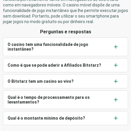
como em navegadores móveis. O casino móvel dispõe de uma
funcionalidade de jogo instantâneo que lhe permite executar jogos
sem download. Portanto, pode utilizar o seu smartphone para
jogar jogos no modo gratuito ou por dinheiro real.
Perguntas e respostas
O casino tem uma funcionalidade de jogo
instantâneo?
Como é que se pode aderir a Afiliados Bitstarz?
O Bitstarz tem um casino ao vivo?
Qual é o tempo de processamento para os
levantamentos?
Qual é o montante mínimo de depósito?
.