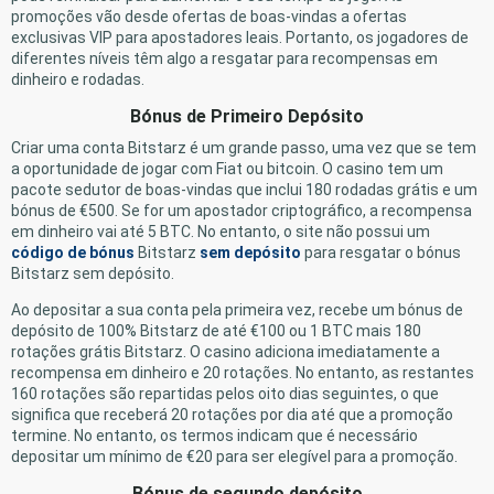
promoções vão desde ofertas de boas-vindas a ofertas
exclusivas VIP para apostadores leais. Portanto, os jogadores de
diferentes níveis têm algo a resgatar para recompensas em
dinheiro e rodadas.
Bónus de Primeiro Depósito
Criar uma conta Bitstarz é um grande passo, uma vez que se tem
a oportunidade de jogar com Fiat ou bitcoin. O casino tem um
pacote sedutor de boas-vindas que inclui 180 rodadas grátis e um
bónus de €500. Se for um apostador criptográfico, a recompensa
em dinheiro vai até 5 BTC. No entanto, o site não possui um
código de bónus
Bitstarz
sem depósito
para resgatar o bónus
Bitstarz sem depósito.
Ao depositar a sua conta pela primeira vez, recebe um bónus de
depósito de 100% Bitstarz de até €100 ou 1 BTC mais 180
rotações grátis Bitstarz. O casino adiciona imediatamente a
recompensa em dinheiro e 20 rotações. No entanto, as restantes
160 rotações são repartidas pelos oito dias seguintes, o que
significa que receberá 20 rotações por dia até que a promoção
termine. No entanto, os termos indicam que é necessário
depositar um mínimo de €20 para ser elegível para a promoção.
Bónus de segundo depósito