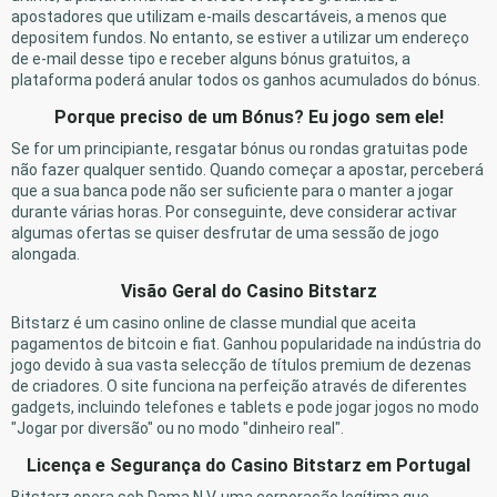
apostadores que utilizam e-mails descartáveis, a menos que
depositem fundos. No entanto, se estiver a utilizar um endereço
de e-mail desse tipo e receber alguns bónus gratuitos, a
plataforma poderá anular todos os ganhos acumulados do bónus.
Porque preciso de um Bónus? Eu jogo sem ele!
Se for um principiante, resgatar bónus ou rondas gratuitas pode
não fazer qualquer sentido. Quando começar a apostar, perceberá
que a sua banca pode não ser suficiente para o manter a jogar
durante várias horas. Por conseguinte, deve considerar activar
algumas ofertas se quiser desfrutar de uma sessão de jogo
alongada.
Visão Geral do Casino Bitstarz
Bitstarz é um casino online de classe mundial que aceita
pagamentos de bitcoin e fiat. Ganhou popularidade na indústria do
jogo devido à sua vasta selecção de títulos premium de dezenas
de criadores. O site funciona na perfeição através de diferentes
gadgets, incluindo telefones e tablets e pode jogar jogos no modo
"Jogar por diversão" ou no modo "dinheiro real".
Licença e Segurança do Casino Bitstarz em Portugal